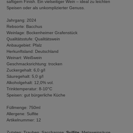
saftigem Finish. Ein vielseitiger Wein – ideal zu leichten
Speisen oder als unkomplizierter Genuss.
Jahrgang: 2024
Rebsorte: Bacchus
Weinlage: Bockenheimer Grafenstück
Qualitätsstufe: Qualitätswein
Anbaugebiet: Pfalz
Herkunftsland: Deutschland
Weinart: Weißwein
Geschmacksrichtung: trocken
Zuckergehalt: 6,0 g/l
Säuregehalt: 5,0 g/l
Alkoholgehalt: 12,0% vol.
Trinktemperatur: 8-10°C
Speisen: gut bürgerliche Küche
Füllmenge: 750ml
Allergene: Sulfite
Artikelnummer: 12
Zutaten: Trauben, Saccharose,
Sulfite
, Metaweinsäure