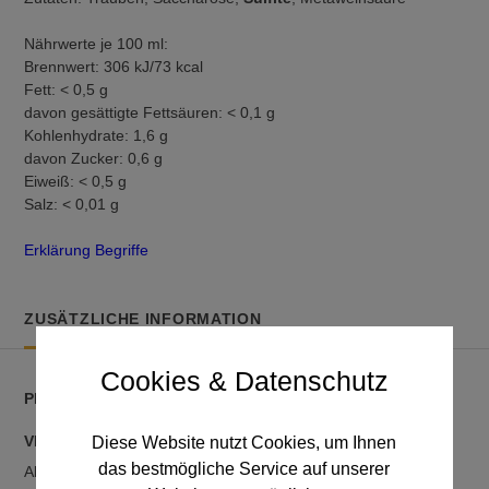
Nährwerte je 100 ml:
Brennwert: 306 kJ/73 kcal
Fett: < 0,5 g
davon gesättigte Fettsäuren: < 0,1 g
Kohlenhydrate: 1,6 g
davon Zucker: 0,6 g
Eiweiß: < 0,5 g
Salz: < 0,01 g
Erklärung Begriffe
ZUSÄTZLICHE INFORMATION
Cookies & Datenschutz
PRODUKTDETAILS
VERSAND:
Diese Website nutzt Cookies, um Ihnen
das bestmögliche Service auf unserer
Ab 24 Flaschen versandkostenfreie Lieferung!