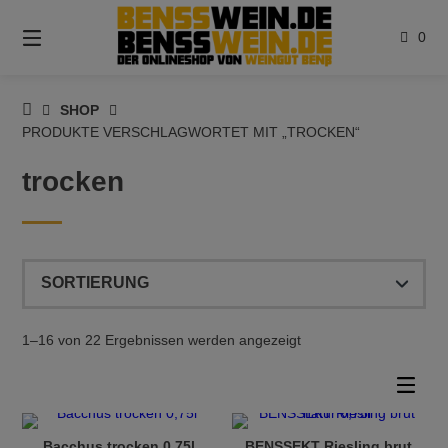
Springen
Sie
0
zum
Inhalt
BENSSWEIN.DE
SHOP
PRODUKTE VERSCHLAGWORTET MIT „TROCKEN“
trocken
1–16 von 22 Ergebnissen werden angezeigt
Bacchus trocken 0,75l
BENSSEKT Riesling brut