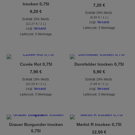
trocken 0,75l
7,20
€
9,20
€
Enthält 19% MwSt.
(
9,60
€
/ 1 L)
Enthält 19% MwSt.
zzgl.
Versand
(
12,27
€
/ 1 L)
Lieferzeit: 3 Werktage
zzgl.
Versand
Lieferzeit: 3 Werktage
Cuvée Rot 0,75l
Dornfelder trocken 0,75l
7,90
€
5,90
€
Enthält 19% MwSt.
Enthält 19% MwSt.
(
10,53
€
/ 1 L)
(
7,86
€
/ 1 L)
zzgl.
Versand
zzgl.
Versand
Lieferzeit: 3 Werktage
Lieferzeit: 3 Werktage
Grauer Burgunder trocken
Merlot R trocken 0,75l
0,75l
12,50
€