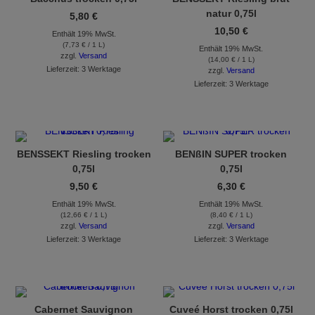
natur 0,75l
5,80
€
10,50
€
Enthält 19% MwSt.
(
7,73
€
/ 1 L)
Enthält 19% MwSt.
zzgl.
Versand
(
14,00
€
/ 1 L)
Lieferzeit: 3 Werktage
zzgl.
Versand
Lieferzeit: 3 Werktage
BENSSEKT Riesling trocken
BENßIN SUPER trocken
0,75l
0,75l
9,50
€
6,30
€
Enthält 19% MwSt.
Enthält 19% MwSt.
(
12,66
€
/ 1 L)
(
8,40
€
/ 1 L)
zzgl.
Versand
zzgl.
Versand
Lieferzeit: 3 Werktage
Lieferzeit: 3 Werktage
Cabernet Sauvignon
Cuveé Horst trocken 0,75l