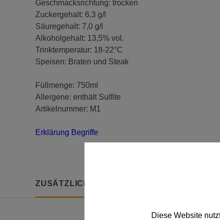
Geschmacksrichtung: trocken
Zuckergehalt: 6,3 g/l
Säuregehalt: 7,0 g/l
Alkoholgehalt: 13,5% vol.
Trinktemperatur: 18-22°C
Speisen: Braten und Steak
Füllmenge: 750ml
Allergene: enthält Sulfite
Artikelnummer: M1
Erklärung Begriffe
ZUSÄTZLICHE INFORMATION
Diese Website nutz