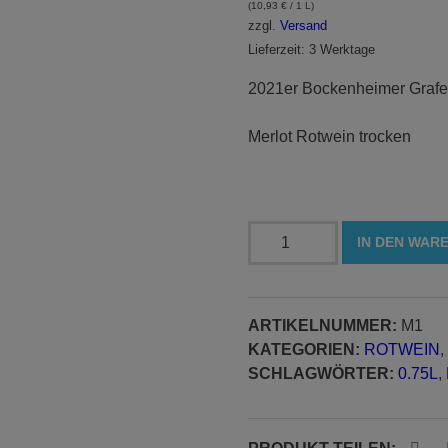
(
10,93
€
/ 1 L)
zzgl.
Versand
Lieferzeit: 3 Werktage
2021er Bockenheimer Grafe
Merlot Rotwein trocken
Merlot
IN DEN WAR
trocken
0,75l
Menge
ARTIKELNUMMER:
M1
KATEGORIEN:
ROTWEIN
,
SCHLAGWÖRTER:
0.75L
,