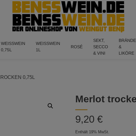
SEKT,
BRÄND
WEISSWEIN 0
WEISSWEIN 1
ROSÉ
SECCO
&
,75L
L
& VINI
LIKÖRE
ROCKEN 0,75L
Merlot trocke
9,20
€
Enthält 19% MwSt.