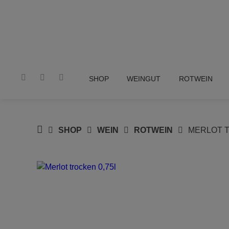
Springen
Sie
zum
Inhalt
SHOP
WEINGUT
ROTWEIN
BENSSWEIN.DE
SHOP
WEIN
ROTWEIN
MERLOT T