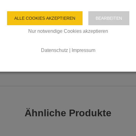
ALLE COOKIES AKZEPTIEREN
BEARBEITEN
aschen versandkostenfreie Lieferung!
Nur notwendige Cookies akzeptieren
 Flaschen nur 7,- € pro Bestellung.
nur in 6er Staffelungen möglich.
Datenschutz
|
Impressum
uch verschiedene Sorten gemischt im Karton.
en genannten Staffelungen können wir Ihnen einen sicheren Tr
Ähnliche Produkte