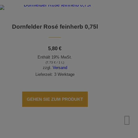
Dornfelder Rosé feinherb 0,75l
5,80
€
Enthält 19% MwSt.
(
7,73
€
/ 1 L)
zzgl.
Versand
Lieferzeit: 3 Werktage
GEHEN SIE ZUM PRODUKT