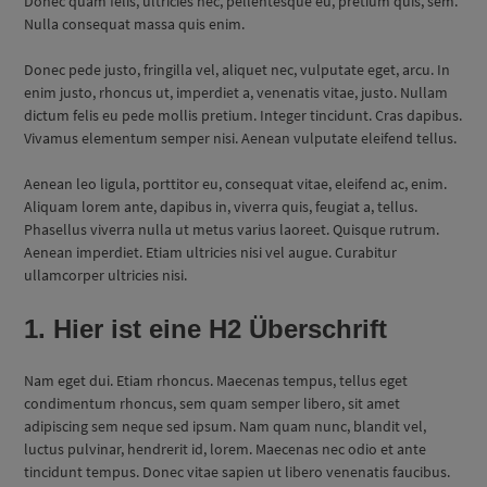
Donec quam felis, ultricies nec, pellentesque eu, pretium quis, sem.
Nulla consequat massa quis enim.
Donec pede justo, fringilla vel, aliquet nec, vulputate eget, arcu. In
enim justo, rhoncus ut, imperdiet a, venenatis vitae, justo. Nullam
dictum felis eu pede mollis pretium. Integer tincidunt. Cras dapibus.
Vivamus elementum semper nisi. Aenean vulputate eleifend tellus.
Aenean leo ligula, porttitor eu, consequat vitae, eleifend ac, enim.
Aliquam lorem ante, dapibus in, viverra quis, feugiat a, tellus.
Phasellus viverra nulla ut metus varius laoreet. Quisque rutrum.
Aenean imperdiet. Etiam ultricies nisi vel augue. Curabitur
ullamcorper ultricies nisi.
1. Hier ist eine H2 Überschrift
Nam eget dui. Etiam rhoncus. Maecenas tempus, tellus eget
condimentum rhoncus, sem quam semper libero, sit amet
adipiscing sem neque sed ipsum. Nam quam nunc, blandit vel,
luctus pulvinar, hendrerit id, lorem. Maecenas nec odio et ante
tincidunt tempus. Donec vitae sapien ut libero venenatis faucibus.