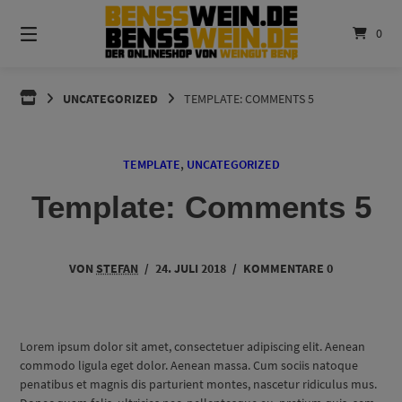
Springen
Sie
0
zum
Inhalt
BENSSWEIN.DE
UNCATEGORIZED
TEMPLATE: COMMENTS 5
TEMPLATE
,
UNCATEGORIZED
Template: Comments 5
VON
STEFAN
/
24. JULI 2018
/
KOMMENTARE 0
Lorem ipsum dolor sit amet, consectetuer adipiscing elit. Aenean
commodo ligula eget dolor. Aenean massa. Cum sociis natoque
penatibus et magnis dis parturient montes, nascetur ridiculus mus.