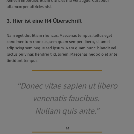
Aenean imperdiet. Etiam ultricies nisi vel augue. Curabitur
ullamcorper ultricies nisi.
3. Hier ist eine H4 Überschrift
Nam eget dui. Etiam rhoncus. Maecenas tempus, tellus eget
condimentum rhoncus, sem quam semper libero, sit amet
adipiscing sem neque sed ipsum. Nam quam nunc, blandit vel,
luctus pulvinar, hendrerit id, lorem. Maecenas nec odio et ante
tincidunt tempus.
“Donec vitae sapien ut libero
venenatis faucibus.
Nullam quis ante.”
M