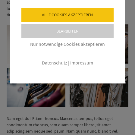
adipiscing sem neque sed ipsum. Nam quam nunc, blandit vel,
luctus pulvinar, hendrerit id, lorem. Maecenas nec odio et ante
ALLE COOKIES AKZEPTIEREN
tincidunt tempus.
BEARBEITEN
Nur notwendige Cookies akzeptieren
Datenschutz
|
Impressum
Nam eget dui. Etiam rhoncus. Maecenas tempus, tellus eget
condimentum rhoncus, sem quam semper libero, sit amet
adipiscing sem neque sed ipsum. Nam quam nunc, blandit vel,