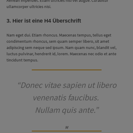
Aenean imperdiet. Etiam ultricies nisi vel augue. Curabitur
ullamcorper ultricies nisi.
3. Hier ist eine H4 Überschrift
Nam eget dui. Etiam rhoncus. Maecenas tempus, tellus eget
condimentum rhoncus, sem quam semper libero, sit amet
adipiscing sem neque sed ipsum. Nam quam nunc, blandit vel,
luctus pulvinar, hendrerit id, lorem. Maecenas nec odio et ante
tincidunt tempus.
“Donec vitae sapien ut libero
venenatis faucibus.
Nullam quis ante.”
M