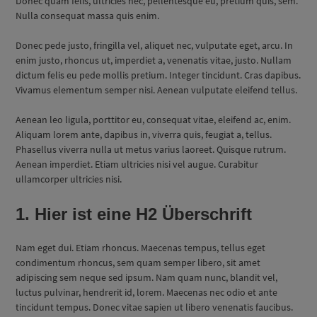
Donec quam felis, ultricies nec, pellentesque eu, pretium quis, sem.
Nulla consequat massa quis enim.
Donec pede justo, fringilla vel, aliquet nec, vulputate eget, arcu. In
enim justo, rhoncus ut, imperdiet a, venenatis vitae, justo. Nullam
dictum felis eu pede mollis pretium. Integer tincidunt. Cras dapibus.
Vivamus elementum semper nisi. Aenean vulputate eleifend tellus.
Aenean leo ligula, porttitor eu, consequat vitae, eleifend ac, enim.
Aliquam lorem ante, dapibus in, viverra quis, feugiat a, tellus.
Phasellus viverra nulla ut metus varius laoreet. Quisque rutrum.
Aenean imperdiet. Etiam ultricies nisi vel augue. Curabitur
ullamcorper ultricies nisi.
1. Hier ist eine H2 Überschrift
Nam eget dui. Etiam rhoncus. Maecenas tempus, tellus eget
condimentum rhoncus, sem quam semper libero, sit amet
adipiscing sem neque sed ipsum. Nam quam nunc, blandit vel,
luctus pulvinar, hendrerit id, lorem. Maecenas nec odio et ante
tincidunt tempus. Donec vitae sapien ut libero venenatis faucibus.