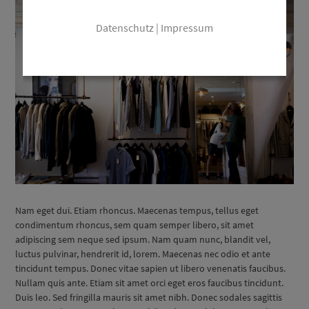
Datenschutz
|
Impressum
Nam eget dui. Etiam rhoncus. Maecenas tempus, tellus eget
condimentum rhoncus, sem quam semper libero, sit amet
adipiscing sem neque sed ipsum. Nam quam nunc, blandit vel,
luctus pulvinar, hendrerit id, lorem. Maecenas nec odio et ante
tincidunt tempus. Donec vitae sapien ut libero venenatis faucibus.
Nullam quis ante. Etiam sit amet orci eget eros faucibus tincidunt.
Duis leo. Sed fringilla mauris sit amet nibh. Donec sodales sagittis