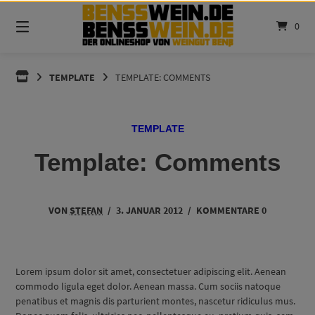
Springen
Sie
0
zum
Inhalt
BENSSWEIN.DE
TEMPLATE
TEMPLATE: COMMENTS
TEMPLATE
Template: Comments
VON
STEFAN
/
3. JANUAR 2012
/
KOMMENTARE 0
Lorem ipsum dolor sit amet, consectetuer adipiscing elit. Aenean
commodo ligula eget dolor. Aenean massa. Cum sociis natoque
penatibus et magnis dis parturient montes, nascetur ridiculus mus.