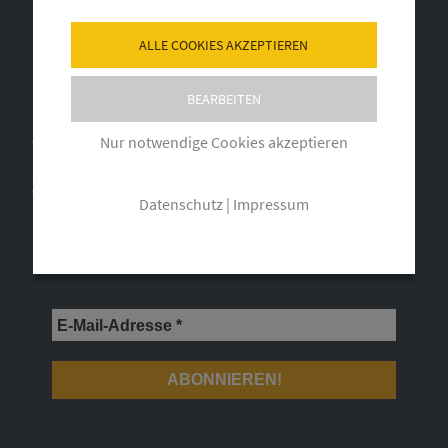
ALLE COOKIES AKZEPTIEREN
BEARBEITEN
JETZT NEWSLETTER ABONNIEREN
Nur notwendige Cookies akzeptieren
Ja, ich möchte regelmäßig über Neuheiten und Angebote vom
Weingut Benß informiert werden. Meine E-Mail-Adresse wird
Datenschutz
|
Impressum
nicht an Dritte weitergegeben. Eine Abmeldung ist jederzeit
möglich.