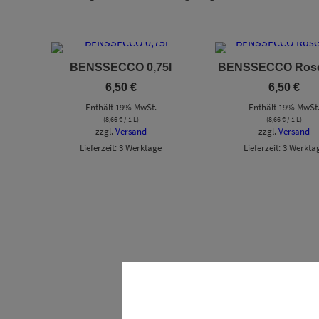
BENSSECCO 0,75l
BENSSECCO Rosé 
6,50
€
6,50
€
Enthält 19% MwSt.
Enthält 19% MwSt
(
8,66
€
/ 1 L)
(
8,66
€
/ 1 L)
zzgl.
Versand
zzgl.
Versand
Lieferzeit: 3 Werktage
Lieferzeit: 3 Werkta