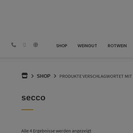
Springen
Sie
zum
Inhalt
SHOP
WEINGUT
ROTWEIN
BENSSWEIN.DE
PRODUKTE VERSCHLAGWORTET MIT
SHOP
secco
Alle 4 Ergebnisse werden angezeigt