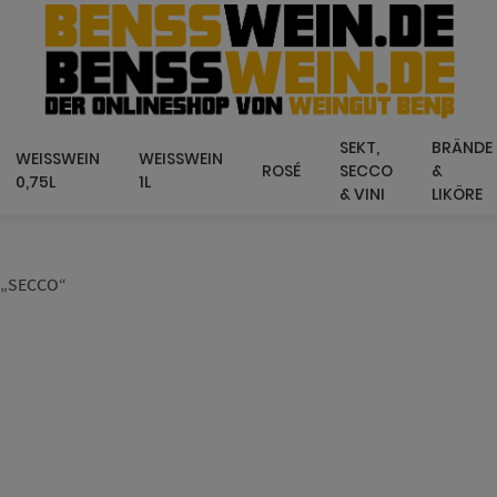
SEKT,
BRÄNDE
WEISSWEIN 0
WEISSWEIN 1
ROSÉ
SECCO
&
,75L
L
& VINI
LIKÖRE
 „SECCO“